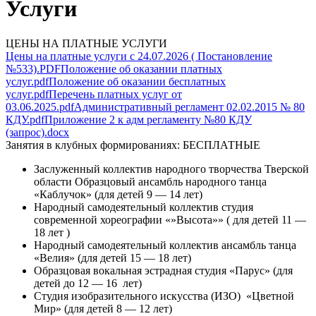
Услуги
ЦЕНЫ НА ПЛАТНЫЕ УСЛУГИ
Цены на платные услуги с 24.07.2026 ( Постановление
№533).PDF
Положение об оказании платных
услуг.pdf
Положение об оказании бесплатных
услуг.pdf
Перечень платных услуг от
03.06.2025.pdf
Административный регламент 02.02.2015 № 80
КДУ.pdf
Приложение 2 к адм регламенту №80 КДУ
(запрос).docx
Занятия в клубных формированиях: БЕСПЛАТНЫЕ
Заслуженный коллектив народного творчества Тверской
области Образцовый ансамбль народного танца
«Каблучок» (для детей 9 — 14 лет)
Народный самодеятельный коллектив студия
современной хореографии «»Высота»» ( для детей 11 —
18 лет )
Народный самодеятельный коллектив ансамбль танца
«Велия» (для детей 15 — 18 лет)
Образцовая вокальная эстрадная студия «Парус» (для
детей до 12 — 16 лет)
Студия изобразительного искусства (ИЗО) «Цветной
Мир» (для детей 8 — 12 лет)