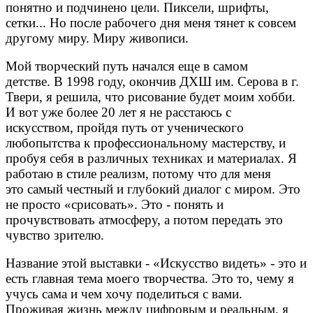
понятно
и подчинено цели. Пиксели, шрифты,
сетки...
Но после рабочего дня меня тянет к совсем
другому
миру. Миру живописи.
Мой творческий путь начался еще в самом
детстве.
В 1998 году, окончив ДХШ им. Серова в г.
Твери,
я решила, что рисование будет моим хобби.
И вот
уже более 20 лет я не расстаюсь с
искусством,
пройдя путь от ученического
любопытства
к профессиональному мастерству, и
пробуя себя
в различных техниках и материалах.
Я
работаю в стиле реализм, потому что для меня
это
самый честный и глубокий диалог с миром. Это
не
просто «срисовать». Это - понять и
прочувствовать
атмосферу, а потом передать это
чувство зрителю.
Название этой выставки - «Искусство видеть» - это
и
есть главная тема моего творчества. Это то, чему
я
учусь сама и чем хочу поделиться с вами.
Проживая
жизнь между цифровым и реальным, я