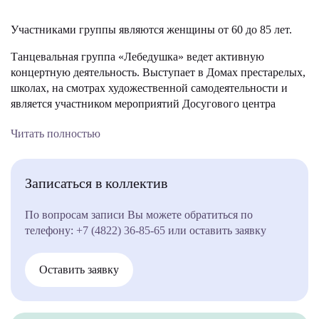
Участниками группы являются женщины от 60 до 85 лет.
Танцевальная группа «Лебедушка» ведет активную
концертную деятельность. Выступает в Домах престарелых,
школах, на смотрах художественной самодеятельности и
является участником мероприятий Досугового центра
«Мир».
Читать полностью
Репертуар коллектива разнообразен: «Плясовуха», «Хоровод
с платками», «Вальс», «Кадриль» и другие танцы.
Записаться в коллектив
По результатам творческой деятельности группа пожилых
людей «Лебедушка» имеет множество наград.
По вопросам записи Вы можете обратиться по
телефону:
+7 (4822) 36-85-65
или оставить заявку
Оставить заявку