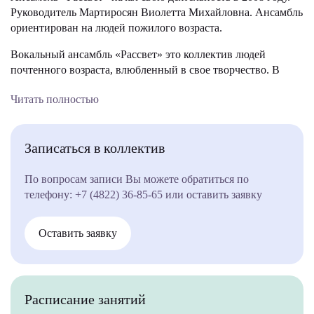
Руководитель Мартиросян Виолетта Михайловна. Ансамбль
ориентирован на людей пожилого возраста.
Вокальный ансамбль «Рассвет» это коллектив людей
почтенного возраста, влюбленный в свое творчество. В
репертуаре коллектива множество всеми любимых песен.
Читать полностью
Это и народные песни, и романсы, и песни из
кинофильмов.
Участники ансамбля с большим удовольствием выступают
Записаться в коллектив
на родной сцене Досугового центра «Мир» и дарят
зрителям искренние, теплые эмоции. Этот коллектив идет с
По вопросам записи Вы можете обратиться по
песней по жизни и с музыкой в сердце.
телефону:
+7 (4822) 36-85-65
или оставить заявку
Регулярно (каждую вторую субботу месяца) ансамбль
«Рассвет» выступает в библиотеке им. А.И. Герцена.
Оставить заявку
Вокальные произведения исполняются как в сольном, так и
в ансамблевом вариантах. Отдельные участники ансамбля
читают стихи.
Расписание занятий